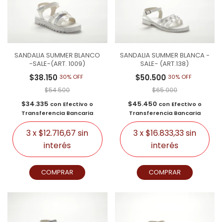
SANDALIA SUMMER BLANCO
SANDALIA SUMMER BLANCA -
-SALE-(ART. 1009)
SALE- (ART.138)
$38.150
$50.500
30% OFF
30% OFF
$54.500
$65.000
$34.335
$45.450
con
Efectivo o
con
Efectivo o
Transferencia Bancaria
Transferencia Bancaria
3
x
$12.716,67
sin
3
x
$16.833,33
sin
interés
interés
COMPRAR
COMPRAR