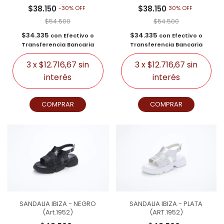
$38.150
$38.150
-
30
%
OFF
30% OFF
$54.500
$54.500
$34.335
$34.335
con
Efectivo o
con
Efectivo o
Transferencia Bancaria
Transferencia Bancaria
3
x
$12.716,67
sin
3
x
$12.716,67
sin
interés
interés
COMPRAR
COMPRAR
SANDALIA IBIZA - NEGRO
SANDALIA IBIZA - PLATA
(Art.1952)
(ART.1952)