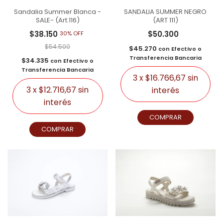
Sandalia Summer Blanca -
SANDALIA SUMMER NEGRO
SALE- (Art.116)
(ART 111)
$38.150
$50.300
30% OFF
$54.500
$45.270
con
Efectivo o
Transferencia Bancaria
$34.335
con
Efectivo o
Transferencia Bancaria
3
x
$16.766,67
sin
3
x
$12.716,67
sin
interés
interés
COMPRAR
COMPRAR