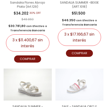
Sandalia Flores Abrojo
SANDALIA SUMMER -BEIGE
Plata (Art.129)
(ART.1018)
$34.202
$51.500
30% OFF
$48.860
$46.350
con
Efectivo o
Transferencia Bancaria
$30.781,80
con
Efectivo o
Transferencia Bancaria
3
x
$17.166,67
sin
3
x
$11.400,67
sin
interés
interés
COMPRAR
COMPRAR
SANDALIA SUMMER -
SALE - SANDALIA ORO Y