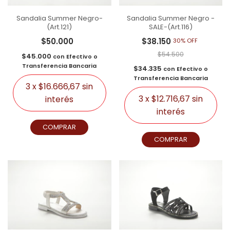
Sandalia Summer Negro-
Sandalia Summer Negro -
(Art.121)
SALE-(Art.116)
$50.000
$38.150
30% OFF
$54.500
$45.000
con
Efectivo o
Transferencia Bancaria
$34.335
con
Efectivo o
Transferencia Bancaria
3
x
$16.666,67
sin
3
x
$12.716,67
sin
interés
interés
COMPRAR
COMPRAR