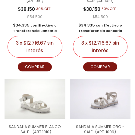
(Art.1010)
SALE (Art.1010)
$38.150
$38.150
30% OFF
30% OFF
$54.500
$54.500
$34.335
$34.335
con
Efectivo o
con
Efectivo o
Transferencia Bancaria
Transferencia Bancaria
3
x
$12.716,67
sin
3
x
$12.716,67
sin
interés
interés
COMPRAR
COMPRAR
SANDALIA SUMMER BLANCO
SANDALIA SUMMER ORO -
-SALE- (ART 1010)
SALE-(ART. 1009)