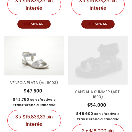
3
x
$15.833,33
sin
3
x
$15.833,33
sin
interés
interés
COMPRAR
COMPRAR
VENECIA PLATA (Art.8003)
$47.500
SANDALIA SUMMER (ART.
1803)
$42.750
con
Efectivo o
$54.000
Transferencia Bancaria
$48.600
con
Efectivo o
3
x
$15.833,33
sin
Transferencia Bancaria
interés
3
x
$18.000
sin