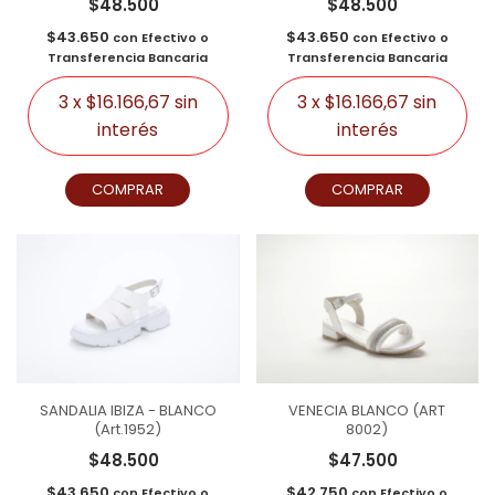
$48.500
$48.500
$43.650
$43.650
con
Efectivo o
con
Efectivo o
Transferencia Bancaria
Transferencia Bancaria
3
x
$16.166,67
sin
3
x
$16.166,67
sin
interés
interés
COMPRAR
COMPRAR
SANDALIA IBIZA - BLANCO
VENECIA BLANCO (ART
(Art.1952)
8002)
$48.500
$47.500
$43.650
$42.750
con
Efectivo o
con
Efectivo o