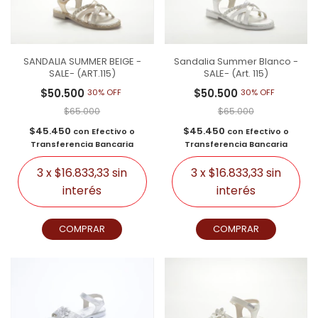
SANDALIA SUMMER BEIGE -
Sandalia Summer Blanco -
SALE- (ART.115)
SALE- (Art. 115)
$50.500
$50.500
30% OFF
30% OFF
$65.000
$65.000
$45.450
$45.450
con
Efectivo o
con
Efectivo o
Transferencia Bancaria
Transferencia Bancaria
3
x
$16.833,33
sin
3
x
$16.833,33
sin
interés
interés
COMPRAR
COMPRAR