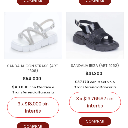
COMPRAR
COMPRAR
SANDALIA IBIZA (ART. 1952)
SANDALIA CON STRASS (ART.
1808)
$41.300
$54.000
$37.170
con
Efectivo o
$48.600
Transferencia Bancaria
con
Efectivo o
Transferencia Bancaria
3
x
$13.766,67
sin
3
x
$18.000
sin
interés
interés
COMPRAR
COMPRAR