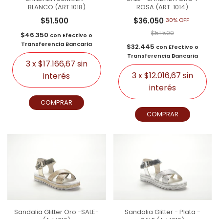
BLANCO (ART.1018)
ROSA (ART. 1014)
$51.500
$36.050
30% OFF
$51.500
$46.350
con
Efectivo o
Transferencia Bancaria
$32.445
con
Efectivo o
Transferencia Bancaria
3
x
$17.166,67
sin
3
x
$12.016,67
sin
interés
interés
COMPRAR
COMPRAR
Sandalia Glitter Oro -SALE-
Sandalia Glitter - Plata -