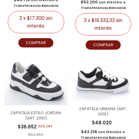
con
Efectivo o
$52.200
con
Efectivo o
Transferencia Bancaria
Transferencia Bancaria
3
x
$17.300
sin
3
x
$19.333,33
sin
interés
interés
COMPRAR
COMPRAR
ZAPATILLA URBANA (ART.
ZAPATILLA ESTILO JORDAN
2016)
(ART. 2051)
$48.020
$36.652
30% OFF
$43.218
con
Efectivo o
$52.360
Transferencia Bancaria