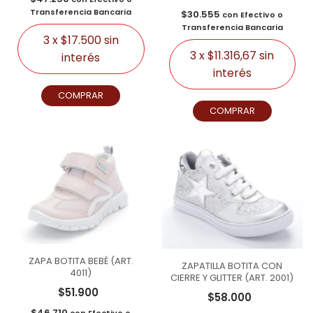
Transferencia Bancaria
$30.555
con
Efectivo o
Transferencia Bancaria
3
x
$17.500
sin
3
x
$11.316,67
sin
interés
interés
COMPRAR
COMPRAR
ZAPA BOTITA BEBÉ (ART.
ZAPATILLA BOTITA CON
4011)
CIERRE Y GLITTER (ART. 2001)
$51.900
$58.000
$46.710