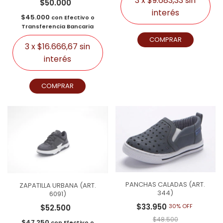
3
x
$9.683,33
sin
$50.000
interés
$45.000
con
Efectivo o
Transferencia Bancaria
COMPRAR
3
x
$16.666,67
sin
interés
COMPRAR
PANCHAS CALADAS (ART.
ZAPATILLA URBANA (ART.
344)
6091)
$33.950
30% OFF
$52.500
$48.500
$47.250
con
Efectivo o