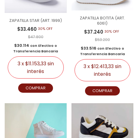
ZAPATILLA BOTITA (ART.
ZAPATILLA STAR (ART. 1999)
6061)
$33.460
30% OFF
$37.240
30% OFF
$47.800
$53.200
$30.114
con
Efectivo o
$33.516
con
Efectivo o
Transferencia Bancaria
Transferencia Bancaria
3
x
$11.153,33
sin
3
x
$12.413,33
sin
interés
interés
COMPRAR
COMPRAR