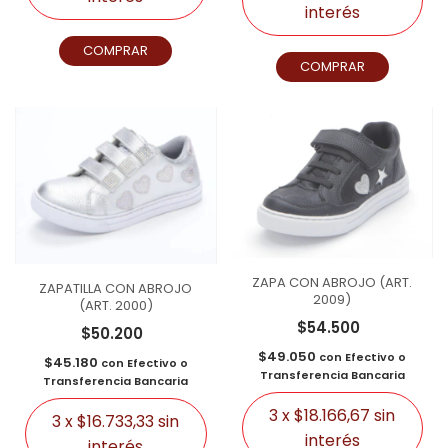
interés
COMPRAR
COMPRAR
ZAPA CON ABROJO (ART.
ZAPATILLA CON ABROJO
2009)
(ART. 2000)
$54.500
$50.200
$49.050
con
Efectivo o
$45.180
con
Efectivo o
Transferencia Bancaria
Transferencia Bancaria
3
x
$18.166,67
sin
3
x
$16.733,33
sin
interés
interés