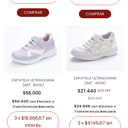
COMPRAR
COMPRAR
ZAPATILLA ULTRALIVIANA
ZAPATILLA ULTRALIVIANA
(ART. 4008)
(ART. 4006)
$27.440
30% OFF
$56.000
$39.200
$50.400
con
Efectivo o
$24.696
con
Efectivo o
Transferencia Bancaria
Transferencia Bancaria
3
x
$18.666,67
sin
3
x
$9.146,67
sin
interés