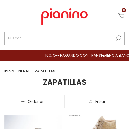
0
10% OFF PAGANDO CON TRANSFERENCIA BANCARIA
3 CU
Inicio
.
NENAS
.
ZAPATILLAS
ZAPATILLAS
Ordenar
Filtrar