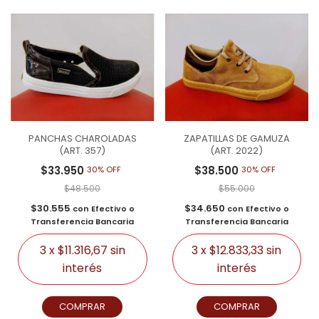
PANCHAS CHAROLADAS
ZAPATILLAS DE GAMUZA
(ART. 357)
(ART. 2022)
$33.950
$38.500
30% OFF
30% OFF
$48.500
$55.000
$30.555
$34.650
con
Efectivo o
con
Efectivo o
Transferencia Bancaria
Transferencia Bancaria
3
x
$11.316,67
sin
3
x
$12.833,33
sin
interés
interés
COMPRAR
COMPRAR