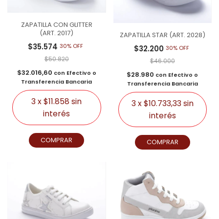
ZAPATILLA CON GLITTER
(ART. 2017)
ZAPATILLA STAR (ART. 2028)
$35.574
30% OFF
$32.200
30% OFF
$50.820
$46.000
$32.016,60
con
Efectivo o
$28.980
con
Efectivo o
Transferencia Bancaria
Transferencia Bancaria
3
x
$11.858
sin
3
x
$10.733,33
sin
interés
interés
COMPRAR
COMPRAR