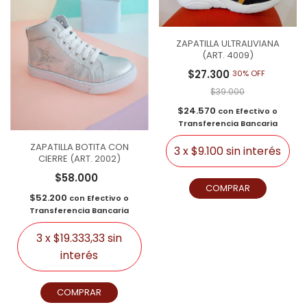
ZAPATILLA ULTRALIVIANA
(ART. 4009)
$27.300
30% OFF
$39.000
$24.570
con
Efectivo o
Transferencia Bancaria
ZAPATILLA BOTITA CON
3
x
$9.100
sin interés
CIERRE (ART. 2002)
$58.000
COMPRAR
$52.200
con
Efectivo o
Transferencia Bancaria
3
x
$19.333,33
sin
interés
COMPRAR