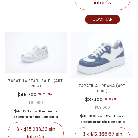
interés
COMPRAR
ZAPATILLA STAR -SALE- (ART.
ZAPATILLA URBANA (ART.
2018)
6001)
$45.700
30% OFF
$37.100
30% OFF
$61.000
$53.000
$41.130
con
Efectivo o
$33.390
con
Efectivo o
Transferencia Bancaria
Transferencia Bancaria
3
x
$15.233,33
sin
3
x
$12.366,67
sin
interés