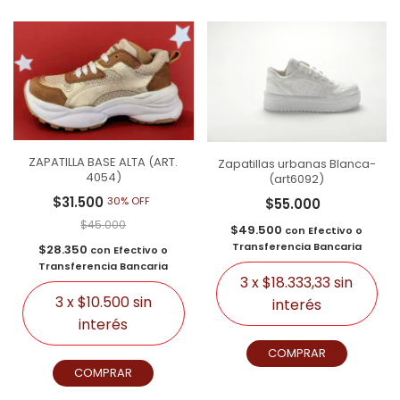
ZAPATILLA BASE ALTA (ART.
Zapatillas urbanas Blanca-
4054)
(art6092)
$31.500
30% OFF
$55.000
$45.000
$49.500
con
Efectivo o
Transferencia Bancaria
$28.350
con
Efectivo o
Transferencia Bancaria
3
x
$18.333,33
sin
3
x
$10.500
sin
interés
interés
COMPRAR
COMPRAR